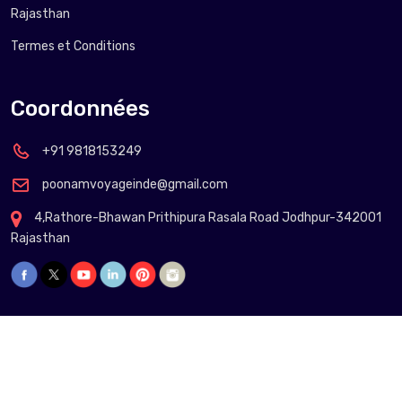
Rajasthan
Termes et Conditions
Coordonnées
+91 9818153249
poonamvoyageinde@gmail.com
4,Rathore-Bhawan Prithipura Rasala Road Jodhpur-342001
Rajasthan
Copyright @
2026 Poonam Voyage Inde.
Circuit 15 jour au Rajasthan Inde du nord
Circuit