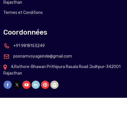
Rajasthan
Termes et Conditions
Coordonnées
+91 9818153249
poonamvoyageinde@gmail.com
4,Rathore-Bhawan Prithipura Rasala Road Jodhpur-342001
Rajasthan
Copyright @
2026 Poonam Voyage Inde.
Circuit 15 jour au Rajasthan Inde du nord
Circuit