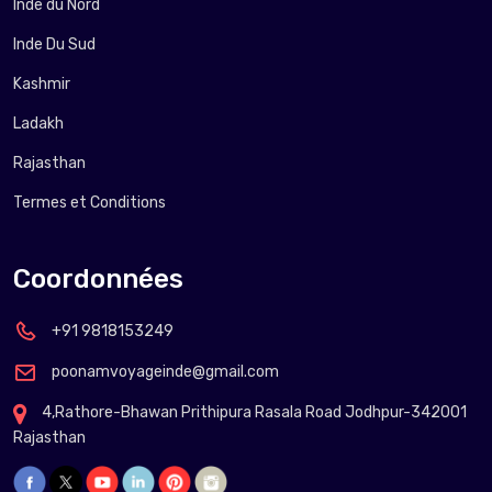
Inde du Nord
Inde Du Sud
Kashmir
Ladakh
Rajasthan
Termes et Conditions
Coordonnées
+91 9818153249
poonamvoyageinde@gmail.com
4,Rathore-Bhawan Prithipura Rasala Road Jodhpur-342001
Rajasthan