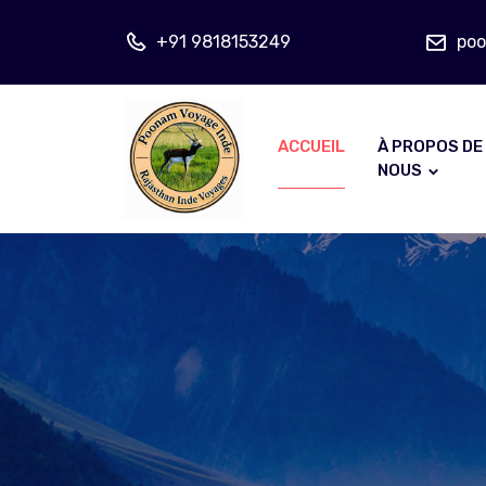
+91 9818153249
po
ACCUEIL
À PROPOS DE
NOUS