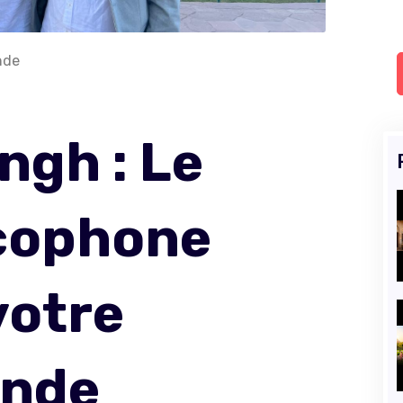
nde
ngh : Le
ncophone
votre
Inde