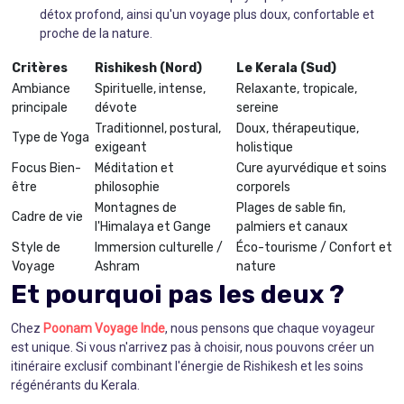
détox profond, ainsi qu'un voyage plus doux, confortable et
proche de la nature.
Critères
Rishikesh (Nord)
Le Kerala (Sud)
Ambiance
Spirituelle, intense,
Relaxante, tropicale,
principale
dévote
sereine
Traditionnel, postural,
Doux, thérapeutique,
Type de Yoga
exigeant
holistique
Focus Bien-
Méditation et
Cure ayurvédique et soins
être
philosophie
corporels
Montagnes de
Plages de sable fin,
Cadre de vie
l'Himalaya et Gange
palmiers et canaux
Style de
Immersion culturelle /
Éco-tourisme / Confort et
Voyage
Ashram
nature
Et pourquoi pas les deux ?
Chez
Poonam Voyage Inde
, nous pensons que chaque voyageur
est unique. Si vous n'arrivez pas à choisir, nous pouvons créer un
itinéraire exclusif combinant l'énergie de Rishikesh et les soins
régénérants du Kerala.