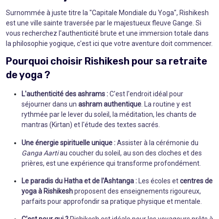
Surnommée à juste titre la "Capitale Mondiale du Yoga", Rishikesh
est une ville sainte traversée par le majestueux fleuve Gange. Si
vous recherchez l'authenticité brute et une immersion totale dans
la philosophie yogique, c'est ici que votre aventure doit commencer.
Pourquoi choisir Rishikesh pour sa retraite
de yoga ?
L'authenticité des ashrams :
C'est l'endroit idéal pour
séjourner dans un
ashram authentique
. La routine y est
rythmée par le lever du soleil, la méditation, les chants de
mantras (Kirtan) et l'étude des textes sacrés.
Une énergie spirituelle unique :
Assister à la cérémonie du
Ganga Aarti
au coucher du soleil, au son des cloches et des
prières, est une expérience qui transforme profondément.
Le paradis du Hatha et de l'Ashtanga :
Les écoles et
centres de
yoga à Rishikesh
proposent des enseignements rigoureux,
parfaits pour approfondir sa pratique physique et mentale.
C'est pour qui ?
Rishikesh est idéale pour les voyageurs prêts à