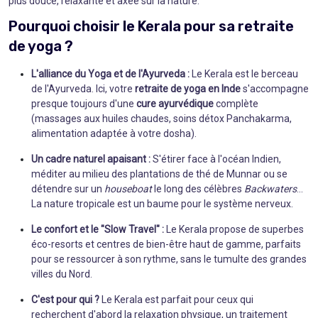
plus douce, relaxante et axée sur la nature.
Pourquoi choisir le Kerala pour sa retraite
de yoga ?
L'alliance du Yoga et de l'Ayurveda :
Le Kerala est le berceau
de l'Ayurveda. Ici, votre
retraite de yoga en Inde
s'accompagne
presque toujours d'une
cure ayurvédique
complète
(massages aux huiles chaudes, soins détox Panchakarma,
alimentation adaptée à votre dosha).
Un cadre naturel apaisant :
S'étirer face à l'océan Indien,
méditer au milieu des plantations de thé de Munnar ou se
détendre sur un
houseboat
le long des célèbres
Backwaters
...
La nature tropicale est un baume pour le système nerveux.
Le confort et le "Slow Travel" :
Le Kerala propose de superbes
éco-resorts et centres de bien-être haut de gamme, parfaits
pour se ressourcer à son rythme, sans le tumulte des grandes
villes du Nord.
C'est pour qui ?
Le Kerala est parfait pour ceux qui
recherchent d'abord la relaxation physique, un traitement