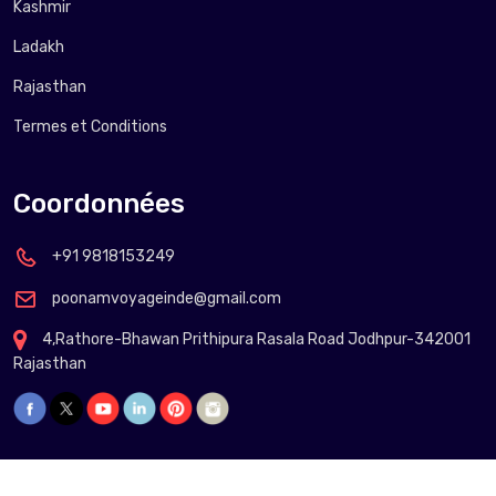
Kashmir
Ladakh
Rajasthan
Termes et Conditions
Coordonnées
+91 9818153249
poonamvoyageinde@gmail.com
4,Rathore-Bhawan Prithipura Rasala Road Jodhpur-342001
Rajasthan