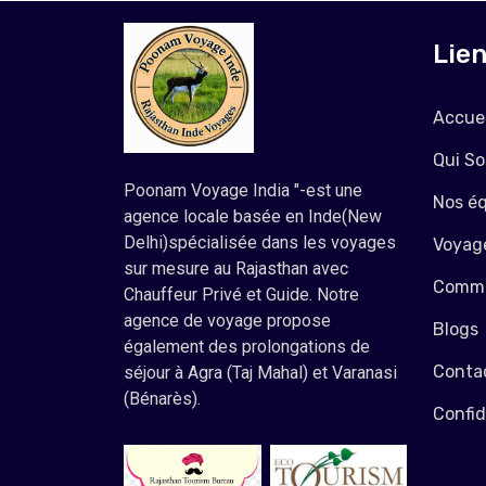
Lie
Accuei
Qui S
Poonam Voyage India "-est une
Nos é
agence locale basée en Inde(New
Delhi)spécialisée dans les voyages
Voyage
sur mesure au Rajasthan avec
Comme
Chauffeur Privé et Guide. Notre
agence de voyage propose
Blogs
également des prolongations de
Conta
séjour à Agra (Taj Mahal) et Varanasi
(Bénarès).
Confid