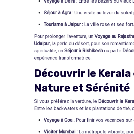
Voyage à Delhi :
Entre les bazars du vieux D
Séjour à Agra :
Une visite au lever du soleil 
Tourisme à Jaipur :
La ville rose et ses for
Pour prolonger l'aventure, un
Voyage au Rajasth
Udaipur
, la perle du désert, pour son romantism
spiritualité, un
Séjour à Rishikesh
ou partir
Décou
expérience transformatrice.
Découvrir le Kerala 
Nature et Sérénité
Si vous préférez la verdure, le
Découvrir le Kera
Entre les backwaters et les plantations de thé, c
Voyage à Goa :
Pour finir vos vacances sur
Visiter Mumbai :
La métropole vibrante, port