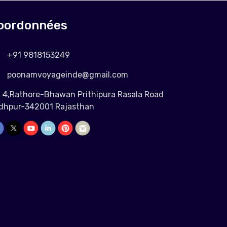
oordonnées
+91 9818153249
poonamvoyageinde@gmail.com
4,Rathore-Bhawan Prithipura Rasala Road
dhpur-342001 Rajasthan