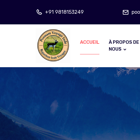
+91 9818153249
po
ACCUEIL
À PROPOS DE
NOUS