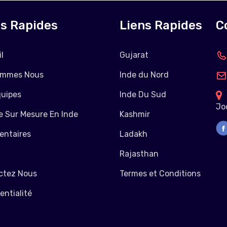
ns Rapides
Liens Rapides
C
l
Gujarat
ommes Nous
Inde du Nord
quipes
Inde Du Sud
Jo
 Sur Mesure En Inde
Kashmir
ntaires
Ladakh
Rajasthan
ctez Nous
Termes et Conditions
entialité