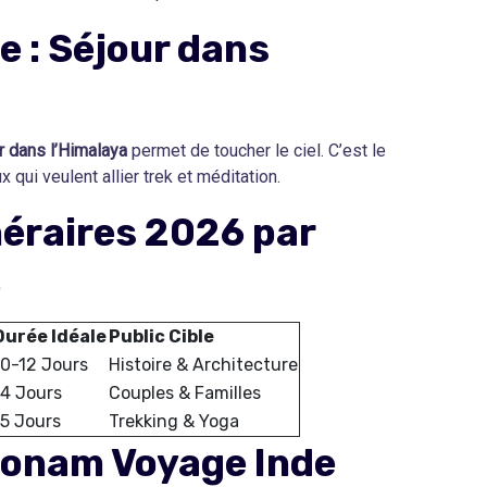
e : Séjour dans
r dans l’Himalaya
permet de toucher le ciel. C’est le
 qui veulent allier trek et méditation.
néraires 2026 par
e
Durée Idéale
Public Cible
10-12 Jours
Histoire & Architecture
14 Jours
Couples & Familles
15 Jours
Trekking & Yoga
oonam Voyage Inde